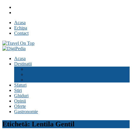
Skip
Facebook
to
Youtube
content
Acasa
Echipa
Contact
Travel On Top
Jurnal de calatorii
Acasa
Destinatii
Romania
Europa
Pe glob
Sfaturi
Stiri
Ghiduri
Opinii
Oferte
Gastronomie
Etichetă:
Lentila Gentil