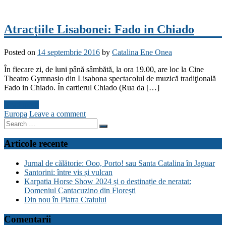
Atracțiile Lisabonei: Fado in Chiado
Posted on
14 septembrie 2016
by
Catalina Ene Onea
În fiecare zi, de luni până sâmbătă, la ora 19.00, are loc la Cine
Theatro Gymnasio din Lisabona spectacolul de muzică tradiţională
Fado in Chiado. În cartierul Chiado (Rua da […]
Read more
Europa
Leave a comment
Search
for:
Articole recente
Jurnal de călătorie: Ooo, Porto! sau Santa Catalina în Jaguar
Santorini: între vis și vulcan
Karpatia Horse Show 2024 și o destinație de neratat:
Domeniul Cantacuzino din Florești
Din nou în Piatra Craiului
Comentarii