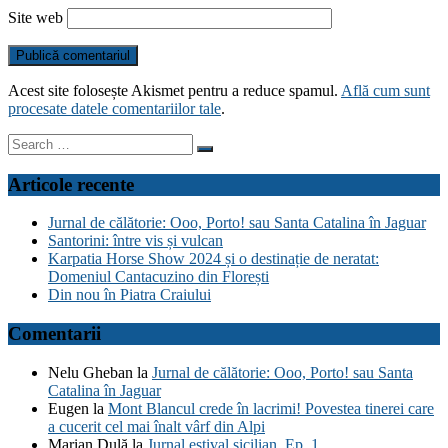
Site web
Acest site folosește Akismet pentru a reduce spamul.
Află cum sunt
procesate datele comentariilor tale
.
Search
for:
Articole recente
Jurnal de călătorie: Ooo, Porto! sau Santa Catalina în Jaguar
Santorini: între vis și vulcan
Karpatia Horse Show 2024 și o destinație de neratat:
Domeniul Cantacuzino din Florești
Din nou în Piatra Craiului
Comentarii
Nelu Gheban
la
Jurnal de călătorie: Ooo, Porto! sau Santa
Catalina în Jaguar
Eugen
la
Mont Blancul crede în lacrimi! Povestea tinerei care
a cucerit cel mai înalt vârf din Alpi
Marian Dulă
la
Jurnal estival sicilian. Ep. 1