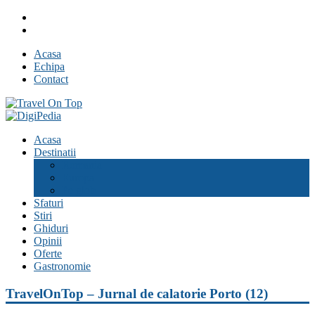
Skip
Facebook
to
Youtube
content
Acasa
Echipa
Contact
Travel On Top
Jurnal de calatorii
Acasa
Destinatii
Romania
Europa
Pe glob
Sfaturi
Stiri
Ghiduri
Opinii
Oferte
Gastronomie
TravelOnTop – Jurnal de calatorie Porto (12)