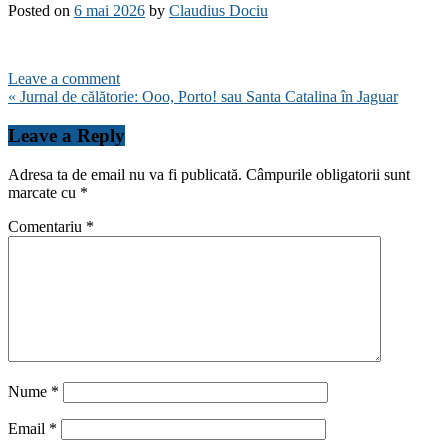
Posted on
6 mai 2026
by
Claudius Dociu
Leave a comment
Navigare
« Jurnal de călătorie: Ooo, Porto! sau Santa Catalina în Jaguar
în
Leave a Reply
articole
Adresa ta de email nu va fi publicată.
Câmpurile obligatorii sunt
marcate cu
*
Comentariu
*
Nume
*
Email
*