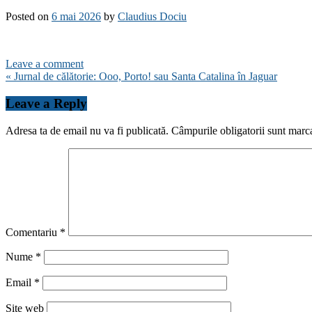
Posted on
6 mai 2026
by
Claudius Dociu
Leave a comment
Navigare
« Jurnal de călătorie: Ooo, Porto! sau Santa Catalina în Jaguar
în
Leave a Reply
articole
Adresa ta de email nu va fi publicată.
Câmpurile obligatorii sunt marc
Comentariu
*
Nume
*
Email
*
Site web