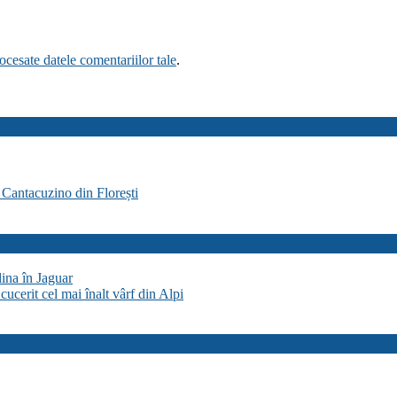
cesate datele comentariilor tale
.
 Cantacuzino din Florești
lina în Jaguar
cucerit cel mai înalt vârf din Alpi