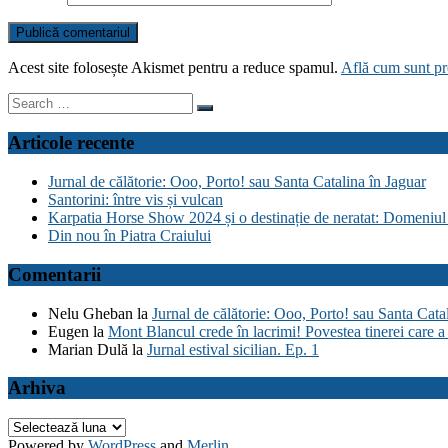
Acest site folosește Akismet pentru a reduce spamul.
Află cum sunt pro
Search
for:
Articole recente
Jurnal de călătorie: Ooo, Porto! sau Santa Catalina în Jaguar
Santorini: între vis și vulcan
Karpatia Horse Show 2024 și o destinație de neratat: Domeniul
Din nou în Piatra Craiului
Comentarii
Nelu Gheban
la
Jurnal de călătorie: Ooo, Porto! sau Santa Cata
Eugen
la
Mont Blancul crede în lacrimi! Povestea tinerei care a 
Marian Dulă
la
Jurnal estival sicilian. Ep. 1
Arhiva
Arhiva
Powered by
WordPress
and
Merlin
.