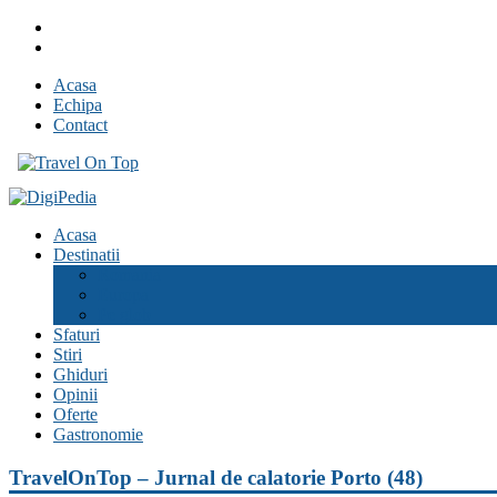
Skip
Facebook
to
Youtube
content
Acasa
Echipa
Contact
Travel On Top
Jurnal de calatorii
Acasa
Destinatii
Romania
Europa
Pe glob
Sfaturi
Stiri
Ghiduri
Opinii
Oferte
Gastronomie
TravelOnTop – Jurnal de calatorie Porto (48)