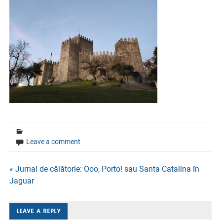
Leave a comment
Navigare
« Jurnal de călătorie: Ooo, Porto! sau Santa Catalina în
Jaguar
în
articole
LEAVE A REPLY