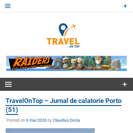
Skip
to
content
Travel
On Top
Jurnal de calatorii
TravelOnTop – Jurnal de calatorie Porto
(51)
Posted on
6 mai 2026
by
Claudius Dociu