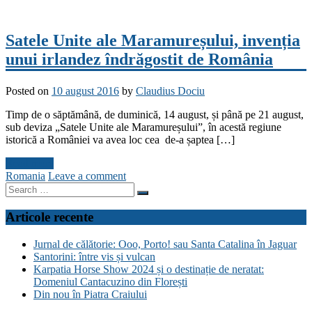
Satele Unite ale Maramureșului, invenția
unui irlandez îndrăgostit de România
Posted on
10 august 2016
by
Claudius Dociu
Timp de o săptămână, de duminică, 14 august, și până pe 21 august,
sub deviza „Satele Unite ale Maramureșului”, în acestă regiune
istorică a României va avea loc cea de-a șaptea […]
Read more
Romania
Leave a comment
Search
for:
Articole recente
Jurnal de călătorie: Ooo, Porto! sau Santa Catalina în Jaguar
Santorini: între vis și vulcan
Karpatia Horse Show 2024 și o destinație de neratat:
Domeniul Cantacuzino din Florești
Din nou în Piatra Craiului