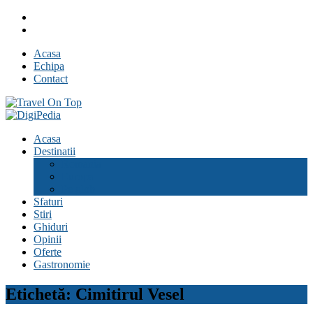
Skip
Facebook
to
Youtube
content
Acasa
Echipa
Contact
Travel On Top
Jurnal de calatorii
Acasa
Destinatii
Romania
Europa
Pe glob
Sfaturi
Stiri
Ghiduri
Opinii
Oferte
Gastronomie
Etichetă:
Cimitirul Vesel