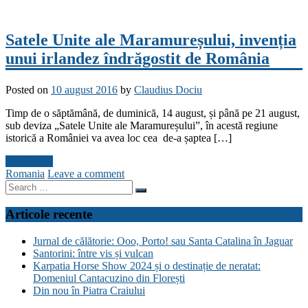
Satele Unite ale Maramureșului, invenția
unui irlandez îndrăgostit de România
Posted on
10 august 2016
by
Claudius Dociu
Timp de o săptămână, de duminică, 14 august, și până pe 21 august,
sub deviza „Satele Unite ale Maramureșului”, în acestă regiune
istorică a României va avea loc cea de-a șaptea […]
Read more
Romania
Leave a comment
Search
for:
Articole recente
Jurnal de călătorie: Ooo, Porto! sau Santa Catalina în Jaguar
Santorini: între vis și vulcan
Karpatia Horse Show 2024 și o destinație de neratat:
Domeniul Cantacuzino din Florești
Din nou în Piatra Craiului