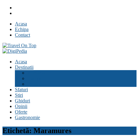
Skip
Facebook
to
Youtube
content
Acasa
Echipa
Contact
Travel On Top
Jurnal de calatorii
Acasa
Destinatii
Romania
Europa
Pe glob
Sfaturi
Stiri
Ghiduri
Opinii
Oferte
Gastronomie
Etichetă:
Maramures