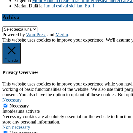
Eugen
la
Mont Blancul crede în lacrimi! Povestea tinerei care a 
Marian Dulă
la
Jurnal estival sicilian. Ep. 1
Arhiva
Arhiva
Powered by
WordPress
and
Merlin
.
This website uses cookies to improve your experience. We'll assume yo
Închide
Privacy Overview
This website uses cookies to improve your experience while you navigat
working of basic functionalities of the website. We also use third-pa
consent. You also have the option to opt-out of these cookies. But op
Necessary
Necessary
Întotdeauna activate
Necessary cookies are absolutely essential for the website to function 
store any personal information.
Non-necessary