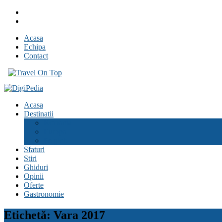
Skip
Facebook
to
Youtube
content
Acasa
Echipa
Contact
Travel On Top
Jurnal de calatorii
Acasa
Destinatii
Romania
Europa
Pe glob
Sfaturi
Stiri
Ghiduri
Opinii
Oferte
Gastronomie
Etichetă:
Vara 2017