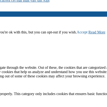
cucerit cel mai înalt vârf din Alpi
u're ok with this, but you can opt-out if you wish.
Accept
Read More
e through the website. Out of these, the cookies that are categorized a
rty cookies that help us analyze and understand how you use this websit
ting out of some of these cookies may affect your browsing experience.
properly. This category only includes cookies that ensures basic functio