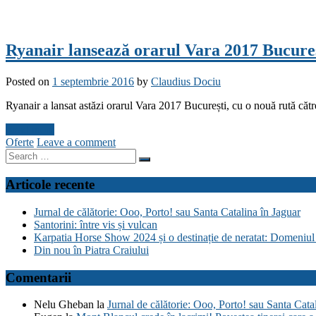
Ryanair lansează orarul Vara 2017 Bucureșt
Posted on
1 septembrie 2016
by
Claudius Dociu
Ryanair a lansat astăzi orarul Vara 2017 București, cu o nouă rută către
Read more
Oferte
Leave a comment
Search
for:
Articole recente
Jurnal de călătorie: Ooo, Porto! sau Santa Catalina în Jaguar
Santorini: între vis și vulcan
Karpatia Horse Show 2024 și o destinație de neratat: Domeniul
Din nou în Piatra Craiului
Comentarii
Nelu Gheban
la
Jurnal de călătorie: Ooo, Porto! sau Santa Cata