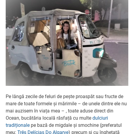
Pe lângă zecile de feluri de pește proaspăt sau fructe de
mare de toate formele și mărimile – de unele dintre ele nu
mai auzisem în viața mea – , toate aduse direct din
Ocean, bucătăria locală răsfață cu multe
dulciuri
tradiționale
pe bază de migdale și smochine (preferatul
meu:
Três Delícias Do Algarve
) precum și cu înghețată