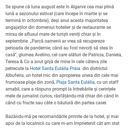
Se spune că luna august este în Algarve cea mai plină
lună a sezonului estival (care începe în martie și se
termină în octombrie), deși anul acesta majoritatea
angajaților din domeniul hotelier și de restaurante se
mirau de afluxul mare de turiști veniți chiar și în
septembrie. „Parcă oamenii ar vrea să recupereze
perioada de pandemie, când au fost nevoiți să stea în
casă”, glumea Avelino, cel care alături de Patricia, Daniela,
Teresa & Co a avut grijă de mine în cele câteva zile
petrecute la
Hotel Santa Eulália Praia
din districtul
Albufeira, un hotel mic din apropierea uneia din cele mai
frumoase plaje din zonă,
Plaja Santa Eulália
, cu un staff
amabil, care a răspuns prompt la întrebările și cerințele
mele de jurnalist curios, răsfățându-mă chiar din când în
când cu fructe sau câte o băutură din partea casei.
Bazându-mă pe recomandările primite de la hotel, și mai
apoi de la localnicii cu care m-am împrietenit cât am stat