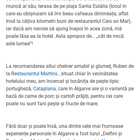
muncă al său, terasa de pe plaja Santa Eulália (locul în
care eu obișnuiam să îmi beau cafeaua dimineața, aflat
însă la câțiva kilometri buni de restaurantul Cais ao Mar),
iar dacă am nevoie să ajung înapoi în acea zonă, mă
poate lăsa ea la hotel. Asta apropos de… „cât de mică
este lumea”!
La recomandarea altui chelner amabil și glumeț, Ruben de
la
Restaurantul Martins
, situat chiar în vecinătatea
hotelului meu, am încercat și tocănița de pește tipic
portugheză,
Cataplana
, care în Algarve are și o variantă pe
bază de carne de porc și cartofi prăjiți, pentru cei care
poate nu sunt fani pește și fructe de mare.
Fără doar și poate însă, una dintre cele mai frumoase
experiențe personale în Algarve a fost turul „Delfini și