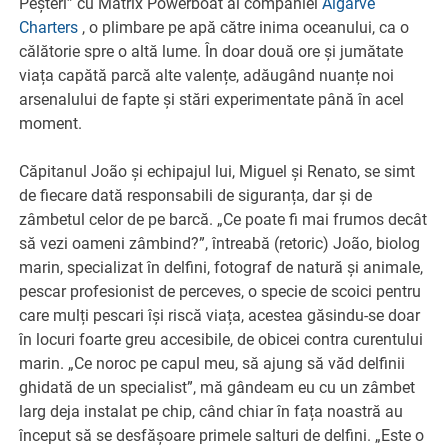
Peșteri” cu Matrix Powerboat al companiei
Algarve
Charters
, o plimbare pe apă către inima oceanului, ca o
călătorie spre o altă lume. În doar două ore și jumătate
viața capătă parcă alte valențe, adăugând nuanțe noi
arsenalului de fapte și stări experimentate până în acel
moment.
Căpitanul João și echipajul lui, Miguel și Renato, se simt
de fiecare dată responsabili de siguranța, dar și de
zâmbetul celor de pe barcă. „Ce poate fi mai frumos decât
să vezi oameni zâmbind?”, întreabă (retoric) João, biolog
marin, specializat în delfini, fotograf de natură și animale,
pescar profesionist de perceves, o specie de scoici pentru
care mulți pescari își riscă viața, acestea găsindu-se doar
în locuri foarte greu accesibile, de obicei contra curentului
marin. „Ce noroc pe capul meu, să ajung să văd delfinii
ghidată de un specialist”, mă gândeam eu cu un zâmbet
larg deja instalat pe chip, când chiar în fața noastră au
început să se desfășoare primele salturi de delfini. „Este o