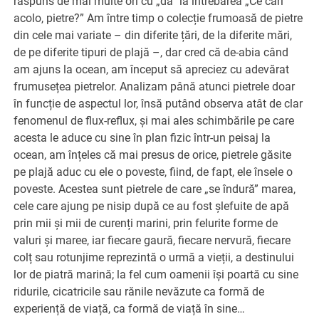
răspuns de mai multe ori cu „da” la întrebarea „Ce cari
acolo, pietre?” Am între timp o colecție frumoasă de pietre
din cele mai variate – din diferite țări, de la diferite mări,
de pe diferite tipuri de plajă –, dar cred că de-abia când
am ajuns la ocean, am început să apreciez cu adevărat
frumusețea pietrelor. Analizam până atunci pietrele doar
în funcție de aspectul lor, însă putând observa atât de clar
fenomenul de flux-reflux, și mai ales schimbările pe care
acesta le aduce cu sine în plan fizic într-un peisaj la
ocean, am înțeles că mai presus de orice, pietrele găsite
pe plajă aduc cu ele o poveste, fiind, de fapt, ele însele o
poveste. Acestea sunt pietrele de care „se îndură” marea,
cele care ajung pe nisip după ce au fost șlefuite de apă
prin mii și mii de curenți marini, prin felurite forme de
valuri și maree, iar fiecare gaură, fiecare nervură, fiecare
colț sau rotunjime reprezintă o urmă a vieții, a destinului
lor de piatră marină; la fel cum oamenii își poartă cu sine
ridurile, cicatricile sau rănile nevăzute ca formă de
experiență de viață, ca formă de viață în sine…