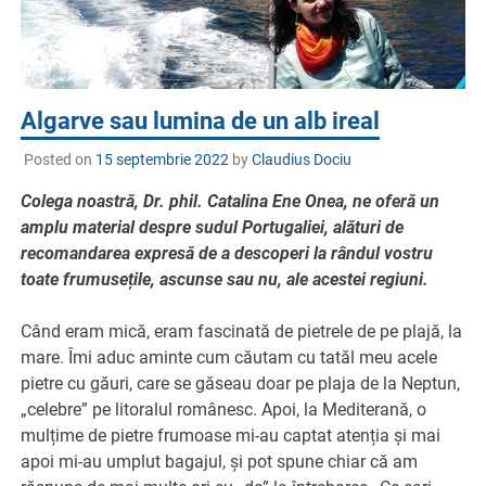
Algarve sau lumina de un alb ireal
Posted on
15 septembrie 2022
by
Claudius Dociu
Colega noastră, Dr. phil. Catalina Ene Onea, ne oferă un
amplu material despre sudul Portugaliei, alături de
recomandarea expresă de a descoperi la rândul vostru
toate frumusețile, ascunse sau nu, ale acestei regiuni.
Când eram mică, eram fascinată de pietrele de pe plajă, la
mare. Îmi aduc aminte cum căutam cu tatăl meu acele
pietre cu găuri, care se găseau doar pe plaja de la Neptun,
„celebre” pe litoralul românesc. Apoi, la Mediterană, o
mulțime de pietre frumoase mi-au captat atenția și mai
apoi mi-au umplut bagajul, și pot spune chiar că am