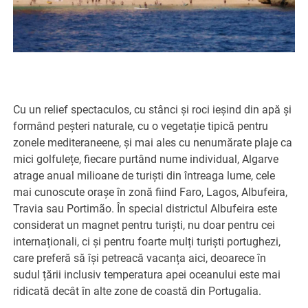
Cu un relief spectaculos, cu stânci și roci ieșind din apă și
formând peșteri naturale, cu o vegetație tipică pentru
zonele mediteraneene, și mai ales cu nenumărate plaje ca
mici golfulețe, fiecare purtând nume individual, Algarve
atrage anual milioane de turiști din întreaga lume, cele
mai cunoscute orașe în zonă fiind Faro, Lagos, Albufeira,
Travia sau Portimão. În special districtul Albufeira este
considerat un magnet pentru turiști, nu doar pentru cei
internaționali, ci și pentru foarte mulți turiști portughezi,
care preferă să își petreacă vacanța aici, deoarece în
sudul țării inclusiv temperatura apei oceanului este mai
ridicată decât în alte zone de coastă din Portugalia.