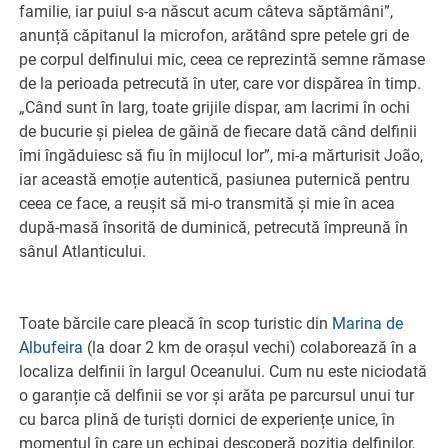
familie, iar puiul s-a născut acum câteva săptămâni”,
anunță căpitanul la microfon, arătând spre petele gri de
pe corpul delfinului mic, ceea ce reprezintă semne rămase
de la perioada petrecută în uter, care vor dispărea în timp.
„Când sunt în larg, toate grijile dispar, am lacrimi în ochi
de bucurie și pielea de găină de fiecare dată când delfinii
îmi îngăduiesc să fiu în mijlocul lor”, mi-a mărturisit João,
iar această emoție autentică, pasiunea puternică pentru
ceea ce face, a reușit să mi-o transmită și mie în acea
după-masă însorită de duminică, petrecută împreună în
sânul Atlanticului.
Toate bărcile care pleacă în scop turistic din
Marina de
Albufeira
(la doar 2 km de orașul vechi) colaborează în a
localiza delfinii în largul Oceanului. Cum nu este niciodată
o garanție că delfinii se vor și arăta pe parcursul unui tur
cu barca plină de turiști dornici de experiențe unice, în
momentul în care un echipaj descoperă poziția delfinilor,