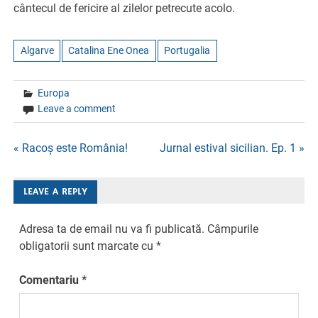
cântecul de fericire al zilelor petrecute acolo.
Algarve
Catalina Ene Onea
Portugalia
Europa
Leave a comment
Navigare
« Racoș este România!
Jurnal estival sicilian. Ep. 1 »
în
LEAVE A REPLY
articole
Adresa ta de email nu va fi publicată.
Câmpurile
obligatorii sunt marcate cu
*
Comentariu
*