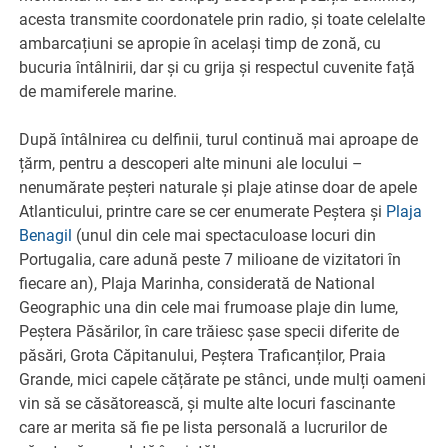
acesta transmite coordonatele prin radio, și toate celelalte
ambarcațiuni se apropie în același timp de zonă, cu
bucuria întâlnirii, dar și cu grija și respectul cuvenite față
de mamiferele marine.
După întâlnirea cu delfinii, turul continuă mai aproape de
țărm, pentru a descoperi alte minuni ale locului –
nenumărate peșteri naturale și plaje atinse doar de apele
Atlanticului, printre care se cer enumerate Peștera și
Plaja
Benagil
(unul din cele mai spectaculoase locuri din
Portugalia, care adună peste 7 milioane de vizitatori în
fiecare an), Plaja Marinha, considerată de National
Geographic una din cele mai frumoase plaje din lume,
Peștera Păsărilor, în care trăiesc șase specii diferite de
păsări, Grota Căpitanului, Peștera Traficanților, Praia
Grande, mici capele cățărate pe stânci, unde mulți oameni
vin să se căsătorească, și multe alte locuri fascinante
care ar merita să fie pe lista personală a lucrurilor de