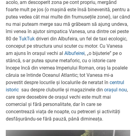
acolo, am descoperit zona pe cont propriu, mergând
foarte mult pe jos (o mașină este însă binevenită, pentru a
putea vedea cât mai multe din frumusețile zonei), iar când
nu mai puteam merge sau mă grăbeam să ajung undeva,
îmi venea în ajutor simpatica Vanesa, una dintre cei peste
80 de
TukTuk
driveri din Albufeira, un fel de taxi ecologic,
conceput pe structura unui scuter cu motor. Cu Vanesa
am ajuns în orașul vechi al
Albufeirei
, „o bijuterie” pe o
stâncă, s-ar putea spune metaforic, cu o istorie care
începe încă din vremea Imperiului Roman, oraș la poalele
căruia se întinde Oceanul Atlantic; tot Vanesa mi-a
povestit despre locurile și localurile de neratat în
centrul
istoric
sau despre cluburile și magazinele din
orașul nou
,
care spre deosebire de orașul vechi este mult mai
comercial și fără personalitate, dar în care se
concentrează viața de noapte, cu petreceri și activități
desfășurându-se fără pauză, până dimineața.