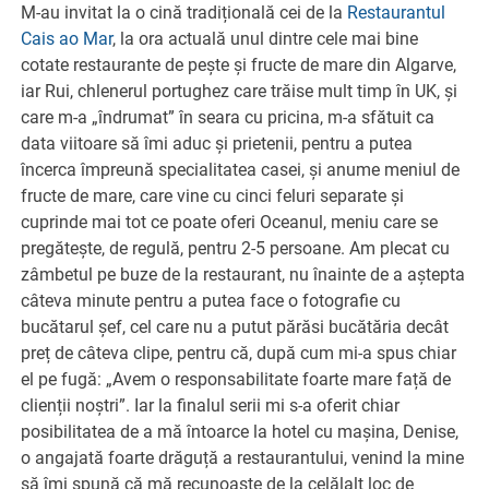
M-au invitat la o cină tradițională cei de la
Restaurantul
Cais ao Mar
, la ora actuală unul dintre cele mai bine
cotate restaurante de pește și fructe de mare din Algarve,
iar Rui, chlenerul portughez care trăise mult timp în UK, și
care m-a „îndrumat” în seara cu pricina, m-a sfătuit ca
data viitoare să îmi aduc și prietenii, pentru a putea
încerca împreună specialitatea casei, și anume meniul de
fructe de mare, care vine cu cinci feluri separate și
cuprinde mai tot ce poate oferi Oceanul, meniu care se
pregătește, de regulă, pentru 2-5 persoane. Am plecat cu
zâmbetul pe buze de la restaurant, nu înainte de a aștepta
câteva minute pentru a putea face o fotografie cu
bucătarul șef, cel care nu a putut părăsi bucătăria decât
preț de câteva clipe, pentru că, după cum mi-a spus chiar
el pe fugă: „Avem o responsabilitate foarte mare față de
clienții noștri”. Iar la finalul serii mi s-a oferit chiar
posibilitatea de a mă întoarce la hotel cu mașina, Denise,
o angajată foarte drăguță a restaurantului, venind la mine
să îmi spună că mă recunoaște de la celălalt loc de