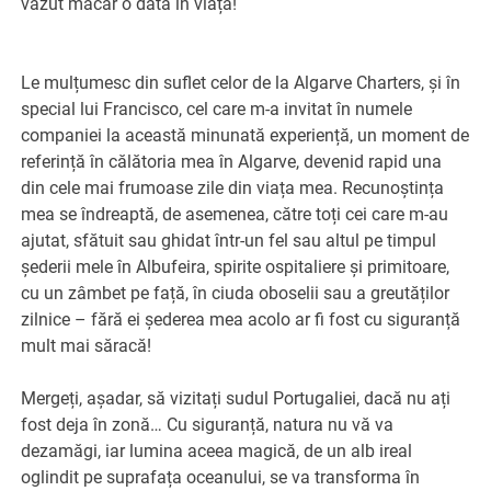
văzut măcar o dată în viață!
Le mulțumesc din suflet celor de la Algarve Charters, și în
special lui Francisco, cel care m-a invitat în numele
companiei la această minunată experiență, un moment de
referință în călătoria mea în Algarve, devenid rapid una
din cele mai frumoase zile din viața mea. Recunoștința
mea se îndreaptă, de asemenea, către toți cei care m-au
ajutat, sfătuit sau ghidat într-un fel sau altul pe timpul
șederii mele în Albufeira, spirite ospitaliere și primitoare,
cu un zâmbet pe față, în ciuda oboselii sau a greutăților
zilnice – fără ei șederea mea acolo ar fi fost cu siguranță
mult mai săracă!
Mergeți, așadar, să vizitați sudul Portugaliei, dacă nu ați
fost deja în zonă… Cu siguranță, natura nu vă va
dezamăgi, iar lumina aceea magică, de un alb ireal
oglindit pe suprafața oceanului, se va transforma în