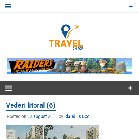
Skip
to
content
Travel
On Top
Jurnal de calatorii
Vederi litoral (6)
Posted on
22 august 2016
by
Claudius Dociu