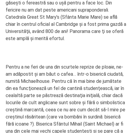
găseşti o fereastră sau o uşă pentru a face loc. Din
fericire nu am dat peste americani supraponderali.
Catedrala Great St Mary’s (Sfânta Marie Mare) se află
chiar în centrul oficial al Cambridge şi a fost prima gazdă a
Universităţii, având 800 de ani! Panorama care ţi se oferă
este amplă şi merită efortul.
Pentru a ne feri de una din scurtele reprize de ploaie, ne-
am adăpostit şi am băut o cafea… într-o biserică ciudată,
numită Michaelhouse. Pentru că în mai bine de jumătate
din ea funcţionează un fel de cantină studenţească, iar în
cealaltă parte se păstrează destinaţia iniţială, chiar dacă
locurile de cult anglicane sunt sobre şi fără o simbolistica
creştină marcantă, ceea ce nu are cum decât să-l mire pe
creştinul răsăritean (care va bombăni în surdină: biserică
fără icoane ?). Biserica Sfântul Mihail (Saint Michael) ar fi
una din cele mai vechi capele studenţeşti şi se pare că a