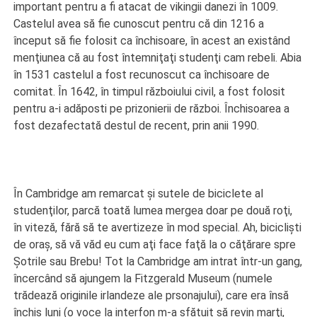
important pentru a fi atacat de vikingii danezi în 1009.
Castelul avea să fie cunoscut pentru că din 1216 a
început să fie folosit ca închisoare, în acest an existând
menţiunea că au fost întemniţaţi studenţi cam rebeli. Abia
în 1531 castelul a fost recunoscut ca închisoare de
comitat. În 1642, în timpul războiului civil, a fost folosit
pentru a-i adăposti pe prizonierii de război. Închisoarea a
fost dezafectată destul de recent, prin anii 1990.
În Cambridge am remarcat şi sutele de biciclete al
studenţilor, parcă toată lumea mergea doar pe două roţi,
în viteză, fără să te avertizeze în mod special. Ah, biciclişti
de oraş, să vă văd eu cum aţi face faţă la o căţărare spre
Şotrile sau Brebu! Tot la Cambridge am intrat într-un gang,
încercând să ajungem la Fitzgerald Museum (numele
trădează originile irlandeze ale prsonajului), care era însă
închis luni (o voce la interfon m-a sfătuit să revin marţi,