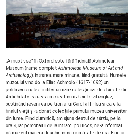
„A must see” în Oxford este fără îndoială Ashmolean
Museum (nume complet
Ashmolean Museum of Art and
Archaeology
), intrarea, mare minune, fiind gratuită. Numele
muzeului vine de la Elias Ashmole (1617-1692) un
politician englez, militar şi mare colecţionar de obiecte din
Antichitate care s-a implicat în războiul civil englez,
susţinând revenirea pe tron a lui Carol al II-lea şi care la
finalul vieţii şi-a donat colecţiile primului muzeu universitar
din lume. Fiind duminică, am ajuns destul de târziu, pe la
ora 4, iar personalul de la intrare, politicos, ne-a informat
că muzeul mai era deschis încă o jumătate de ora. Bine şi