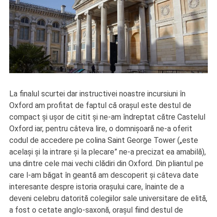
La finalul scurtei dar instructivei noastre incursiuni în
Oxford am profitat de faptul că oraşul este destul de
compact şi uşor de citit şi ne-am îndreptat către Castelul
Oxford iar, pentru câteva lire, o domnişoară ne-a oferit
codul de accedere pe colina Saint George Tower („este
acelaşi şi la intrare şi la plecare” ne-a precizat ea amabilă),
una dintre cele mai vechi clădiri din Oxford. Din pliantul pe
care l-am băgat în geantă am descoperit şi câteva date
interesante despre istoria oraşului care, înainte de a
deveni celebru datorită colegiilor sale universitare de elită,
a fost o cetate anglo-saxonă, oraşul fiind destul de