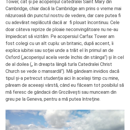
Tower, cât şi pe acoperişul catedralei Saint Mary din
Cambridge, chiar dacă la Cambridge am prins o vreme mai
năzuroasă din punctul nostru de vedere, dar care putea fi
cu adevărat neplăcută dacă ar fi plouat încontinuu. Cele
doar câteva reprize de ploaie neconvingătoare nu ne-au
împiedicat să vizităm. Pe acopersiul Carfax Tower am
fost colegi cu un alt cuplu: un britanic, după accent, îi
explica iubitei sau soţiei unde a trăit el în primul an de
Oxford („acoperişul acela verde închis din stânga”) şi în cel
de al doilea („ în dreapta lângă turla Catedralei Christ
Church se vede o mansardă”). Mă gândeam invidios dacă
tipul şi-a petrecut studenţia aici în acelaşi timp cu mine,
păream de aceeaşi vârstă, când eu făceam tot posibilul să
mă feresc de gândacii din Grozăveşti sau munceam din
greu pe la Geneva, pentru a mă putea întreţine.