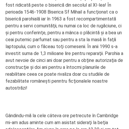
fost ridicată peste o biserică din secolul al XI-lea! În
perioada 1546-1908 Biserica Sf Mihail a funcţionat ca o
biserică parohială iar în 1963 a fost recompartimentată
pentru a servi comunităţii, nu numai ca loc de rugăciune, ci
şi pentru conferinţe, pentru a mânca o plăcintă şi a bea un
ceai puternic parfumat sau pentru a sta la masă în faţă
laptopului, cum o făceau toţi comesenii. În anii 1990 s-a
investit suma de 1,3 milioane lire pentru reparaţii. Parohia a
avut nevoie de cinci ani doar pentru a obţine autorizaţia de
construcţie şi doi ani pentru a întocmi planurile de
reabilitare ceea ce poate rivaliza doar cu studiile de
fezabilitate româneşti penntru ficţionalele noastre
autostrăzi!
Gândindu-mă la cele câteva ore petrecute în Cambridge
mi-am adus aminte cum am asistat sideraţi la beţia