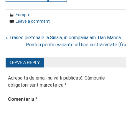
Europa
Leave a comment
Navigare
« Trasee pietonale la Sinaia, în compania arh. Dan Manea
Ponturi pentru vacanțe ieftine în străinătate (I) »
în
articole
LEAVE A REPLY
Adresa ta de email nu va fi publicată.
Câmpurile
obligatorii sunt marcate cu
*
Comentariu
*