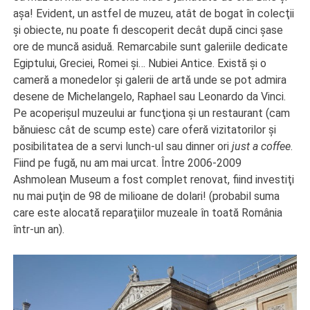
aşa! Evident, un astfel de muzeu, atât de bogat în colecţii
şi obiecte, nu poate fi descoperit decât după cinci şase
ore de muncă asiduă. Remarcabile sunt galeriile dedicate
Egiptului, Greciei, Romei şi… Nubiei Antice. Există şi o
cameră a monedelor şi galerii de artă unde se pot admira
desene de Michelangelo, Raphael sau Leonardo da Vinci.
Pe acoperişul muzeului ar funcţiona şi un restaurant (cam
bănuiesc cât de scump este) care oferă vizitatorilor şi
posibilitatea de a servi lunch-ul sau dinner ori
just a coffee
.
Fiind pe fugă, nu am mai urcat. Între 2006-2009
Ashmolean Museum a fost complet renovat, fiind investiţi
nu mai puţin de 98 de milioane de dolari! (probabil suma
care este alocată reparaţiilor muzeale în toată România
într-un an).