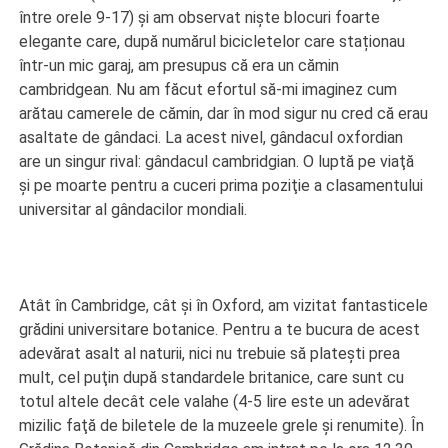
între orele 9-17) şi am observat nişte blocuri foarte
elegante care, după numărul bicicletelor care staționau
într-un mic garaj, am presupus că era un cămin
cambridgean. Nu am făcut efortul să-mi imaginez cum
arătau camerele de cămin, dar în mod sigur nu cred că erau
asaltate de gândaci. La acest nivel, gândacul oxfordian
are un singur rival: gândacul cambridgian. O luptă pe viaţă
şi pe moarte pentru a cuceri prima poziţie a clasamentului
universitar al gândacilor mondiali.
Atât în Cambridge, cât şi în Oxford, am vizitat fantasticele
grădini universitare botanice. Pentru a te bucura de acest
adevărat asalt al naturii, nici nu trebuie să plateşti prea
mult, cel puţin după standardele britanice, care sunt cu
totul altele decât cele valahe (4-5 lire este un adevărat
mizilic faţă de biletele de la muzeele grele şi renumite). În