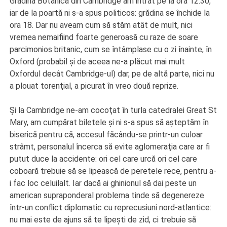
Grădina Botanică din Cambridge am intrat pe la ora 12.30,
iar de la poartă ni s-a spus politicos: grădina se închide la
ora 18. Dar nu aveam cum să stăm atât de mult, nici
vremea nemaifiind foarte generoasă cu raze de soare
parcimonios britanic, cum se întâmplase cu o zi înainte, în
Oxford (probabil şi de aceea ne-a plăcut mai mult
Oxfordul decât Cambridge-ul) dar, pe de altă parte, nici nu
a plouat torenţial, a picurat în vreo două reprize.
Şi la Cambridge ne-am cocoţat în turla catedralei Great St
Mary, am cumpărat biletele şi ni s-a spus să aşteptăm în
biserică pentru că, accesul făcându-se printr-un culoar
strâmt, personalul încerca să evite aglomeraţia care ar fi
putut duce la accidente: ori cel care urcă ori cel care
coboară trebuie să se lipească de peretele rece, pentru a-
i fac loc celuilalt. Iar dacă ai ghinionul să dai peste un
american supraponderal problema tinde să degenereze
într-un conflict diplomatic cu reprecusiuni nord-atlantice:
nu mai este de ajuns să te lipeşti de zid, ci trebuie să