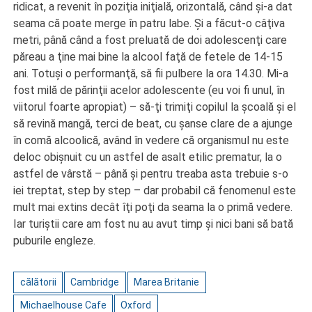
ridicat, a revenit în poziţia iniţială, orizontală, când şi-a dat
seama că poate merge în patru labe. Şi a făcut-o câţiva
metri, până când a fost preluată de doi adolescenţi care
păreau a ţine mai bine la alcool faţă de fetele de 14-15
ani. Totuşi o performanţă, să fii pulbere la ora 14.30. Mi-a
fost milă de părinţii acelor adolescente (eu voi fi unul, în
viitorul foarte apropiat) – să-ţi trimiţi copilul la şcoală şi el
să revină mangă, terci de beat, cu şanse clare de a ajunge
în comă alcoolică, având în vedere că organismul nu este
deloc obişnuit cu un astfel de asalt etilic prematur, la o
astfel de vârstă – până şi pentru treaba asta trebuie s-o
iei treptat, step by step – dar probabil că fenomenul este
mult mai extins decât îţi poţi da seama la o primă vedere.
Iar turiştii care am fost nu au avut timp şi nici bani să bată
puburile engleze.
călătorii
Cambridge
Marea Britanie
Michaelhouse Cafe
Oxford