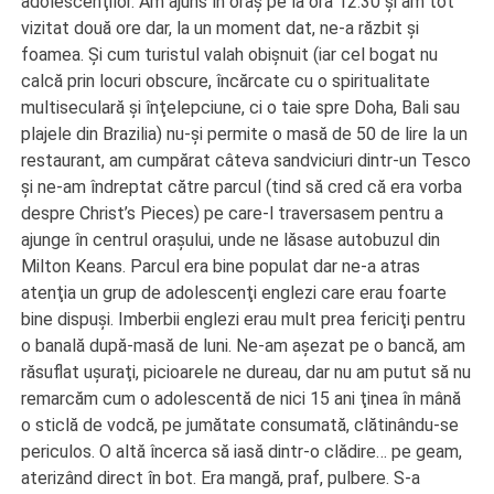
adolescenţilor. Am ajuns în oraş pe la ora 12.30 şi am tot
vizitat două ore dar, la un moment dat, ne-a răzbit şi
foamea. Şi cum turistul valah obişnuit (iar cel bogat nu
calcă prin locuri obscure, încărcate cu o spiritualitate
multiseculară şi înţelepciune, ci o taie spre Doha, Bali sau
plajele din Brazilia) nu-şi permite o masă de 50 de lire la un
restaurant, am cumpărat câteva sandviciuri dintr-un Tesco
şi ne-am îndreptat către parcul (tind să cred că era vorba
despre Christ’s Pieces) pe care-l traversasem pentru a
ajunge în centrul oraşului, unde ne lăsase autobuzul din
Milton Keans. Parcul era bine populat dar ne-a atras
atenţia un grup de adolescenţi englezi care erau foarte
bine dispuşi. Imberbii englezi erau mult prea fericiţi pentru
o banală după-masă de luni. Ne-am aşezat pe o bancă, am
răsuflat uşuraţi, picioarele ne dureau, dar nu am putut să nu
remarcăm cum o adolescentă de nici 15 ani ţinea în mână
o sticlă de vodcă, pe jumătate consumată, clătinându-se
periculos. O altă încerca să iasă dintr-o clădire… pe geam,
aterizând direct în bot. Era mangă, praf, pulbere. S-a