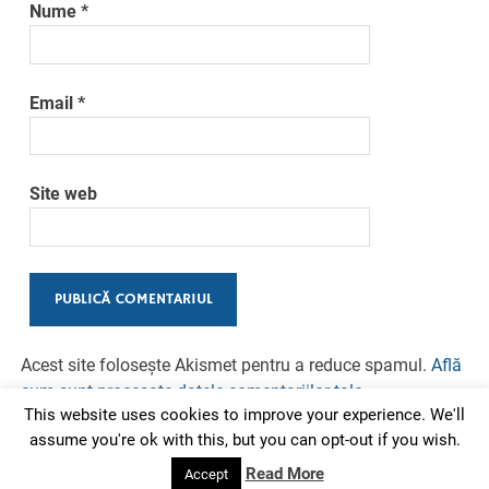
Nume
*
Email
*
Site web
Acest site folosește Akismet pentru a reduce spamul.
Află
cum sunt procesate datele comentariilor tale
.
This website uses cookies to improve your experience. We'll
assume you're ok with this, but you can opt-out if you wish.
Read More
Accept
Powered by
WordPress
and
Merlin
.