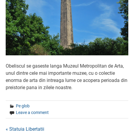
Obeliscul se gaseste langa Muzeul Metropolitan de Arta,
unul dintre cele mai importante muzee, cu o colectie
enorma de arta din intreaga lume ce acopera perioada din
preistorie pana in zilele noastre.
Pe glob
Leave a comment
Navigare
« Statuia Libertatii