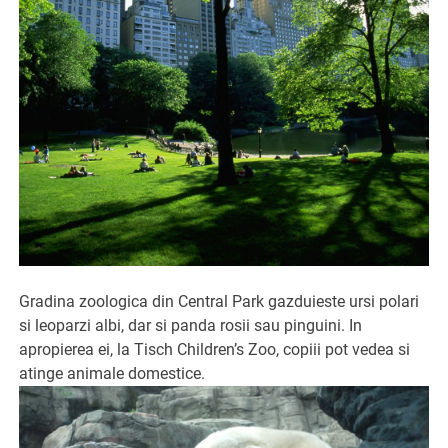
Gradina zoologica din Central Park gazduieste ursi polari
si leoparzi albi, dar si panda rosii sau pinguini. In
apropierea ei, la Tisch Children’s Zoo, copiii pot vedea si
atinge animale domestice.