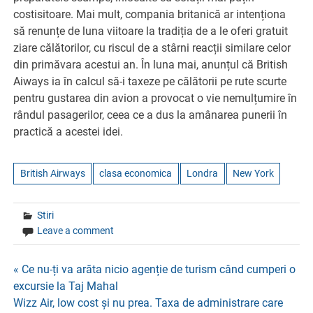
costisitoare. Mai mult, compania britanică ar intenționa
să renunțe de luna viitoare la tradiția de a le oferi gratuit
ziare călătorilor, cu riscul de a stârni reacții similare celor
din primăvara acestui an. În luna mai, anunțul că British
Aiways ia în calcul să-i taxeze pe călătorii pe rute scurte
pentru gustarea din avion a provocat o vie nemulțumire în
rândul pasagerilor, ceea ce a dus la amânarea punerii în
practică a acestei idei.
British Airways
clasa economica
Londra
New York
Stiri
Leave a comment
Navigare
« Ce nu-ți va arăta nicio agenție de turism când cumperi o
excursie la Taj Mahal
în
Wizz Air, low cost și nu prea. Taxa de administrare care