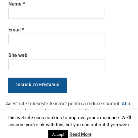
Nume
*
Email
*
Site web
Acest site folosește Akismet pentru a reduce spamul.
Află
cum sunt procesate datele comentariilor tale
.
This website uses cookies to improve your experience. We'll
assume you're ok with this, but you can opt-out if you wish.
Read More
Accept
Powered by
WordPress
and
Merlin
.