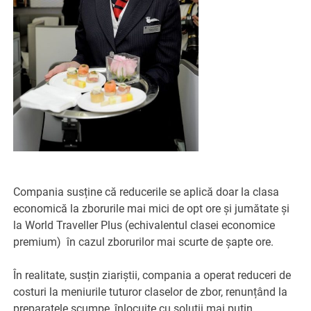
Compania susține că reducerile se aplică doar la clasa
economică la zborurile mai mici de opt ore și jumătate și
la World Traveller Plus (echivalentul clasei economice
premium) în cazul zborurilor mai scurte de șapte ore.
În realitate, susțin ziariștii, compania a operat reduceri de
costuri la meniurile tuturor claselor de zbor, renunțând la
preparatele scumpe, înlocuite cu soluții mai puțin