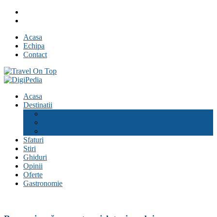
Skip
Facebook
to
Youtube
content
Acasa
Echipa
Contact
Travel On Top
Jurnal de calatorii
Acasa
Destinatii
Romania
Europa
Pe glob
Sfaturi
Stiri
Ghiduri
Opinii
Oferte
Gastronomie