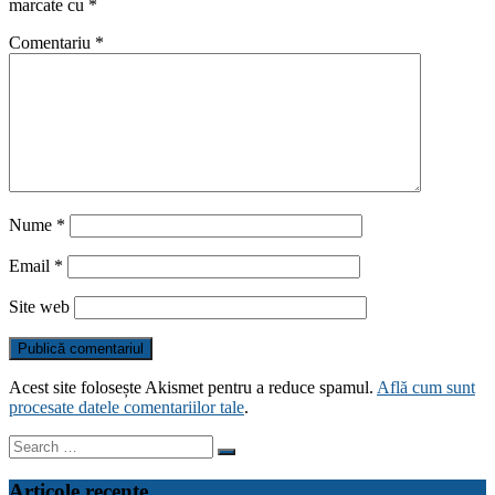
marcate cu
*
Comentariu
*
Nume
*
Email
*
Site web
Acest site folosește Akismet pentru a reduce spamul.
Află cum sunt
procesate datele comentariilor tale
.
Search
for:
Articole recente