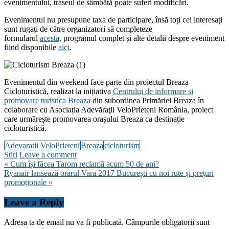
evenimentului, traseul de sâmbătă poate suferi modificări.
Evenimentul nu presupune taxa de participare, însă toți cei interesați
sunt rugați de către organizatori să completeze
formularul
acesta,
programul complet și alte detalii despre eveniment
fiind disponibile
aici
.
Evenimentul din weekend face parte din proiectul Breaza
Cicloturistică, realizat la inițiativa
Centrului de informare si
promovare turistica Breaza
din subordinea Primăriei Breaza în
colaborare cu Asociația Adevăraţii VeloPrieteni România, proiect
care urmărește promovarea orașului Breaza ca destinație
cicloturistică.
Adevaratii VeloPrieteni
Breaza
cicloturism
Stiri
Leave a comment
Navigare
« Cum își făcea Tarom reclamă acum 50 de ani?
Ryanair lansează orarul Vara 2017 București cu noi rute și prețuri
în
promoționale »
articole
Leave a Reply
Adresa ta de email nu va fi publicată.
Câmpurile obligatorii sunt