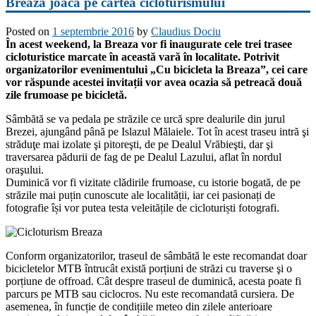
Breaza joacă pe cartea cicloturismului
Posted on
1 septembrie 2016
by
Claudius Dociu
În acest weekend, la Breaza vor fi inaugurate cele trei trasee
cicloturistice marcate î
n această vară în localitate.
Potrivit
organizatorilor evenimentului „Cu bicicleta la Breaza”, cei care
vor răspunde acestei invitații vor avea ocazia să petreacă două
zile frumoase pe bicicletă.
Sâmbătă se va pedala pe străzile ce urcă spre dealurile din jurul
Brezei, ajungând până pe Islazul Mălaiele. Tot în acest traseu intră şi
străduţe mai izolate şi pitoreşti, de pe Dealul Vrăbieşti, dar şi
traversarea pădurii de fag de pe Dealul Lazului, aflat în nordul
oraşului.
Duminică vor fi vizitate clădirile frumoase, cu istorie bogată, de pe
străzile mai puțin cunoscute ale localității, iar cei pasionați de
fotografie își vor putea testa veleitățile de cicloturiști fotografi.
Conform organizatorilor, traseul de sâmbătă le este recomandat doar
bicicletelor MTB întrucât există porțiuni de străzi cu traverse şi o
porțiune de offroad. Cât despre traseul de duminică, acesta poate fi
parcurs pe MTB sau ciclocros. Nu este recomandată cursiera. De
asemenea, în funcție de condițiile meteo din zilele anterioare