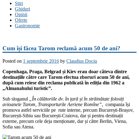
Stiri
Ghiduri
Opinii
Oferte
Gastronomie
Cum își făcea Tarom reclamă acum 50 de ani?
Posted on
1 septembrie 2016
by
Claudius Dociu
Copenhaga, Praga, Belgrad și Kiev erau doar câteva dintre
destinațiile către care Tarom efectua zboruri acum 50 de ani,
după cum reiese din reclama publicată în ediția din 1962 a
„Almanahului turistic”.
Sub sloganul
„În călătoriile dv. în țară și în străinătate folosiți
avioanele Tarom, Transporturile Aeriene Romîne”
, compania își
promova astfel serviciile pe rute interne, precum București-Brașov,
București-Sibiu sau București-Craiova, dar și pentru destinații
externe, precum cele deja menționate, dar și către Berlin, Viena,
Sofia sau Atena.