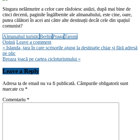
Singura nelămurire a celor care răsfoiesc astăzi, după mai bine de
cinci decenii, paginile îngălbenite ale almanahului, este cine, oare,
putea călători în acei ani către alte destinații decât cele din spațiul
comunist?
Almanahul turistic
Berlin
Praga
Tarom
Opinii
Leave a comment
Navigare
« Islanda, țara în care scrisorile ajung la destinație chiar și fără adresă
pe plic
în
Breaza joacă pe cartea cicloturismului »
articole
Leave a Reply
Adresa ta de email nu va fi publicată.
Câmpurile obligatorii sunt
marcate cu
*
Comentariu
*