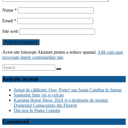
Nume
*
Email
*
Site web
Acest site folosește Akismet pentru a reduce spamul.
Află cum sunt
procesate datele comentariilor tale
.
Search
for:
Articole recente
Jurnal de călătorie: Ooo, Porto! sau Santa Catalina în Jaguar
Santorini: între vis și vulcan
Karpatia Horse Show 2024 și o destinație de neratat:
Domeniul Cantacuzino din Florești
Din nou în Piatra Craiului
Comentarii