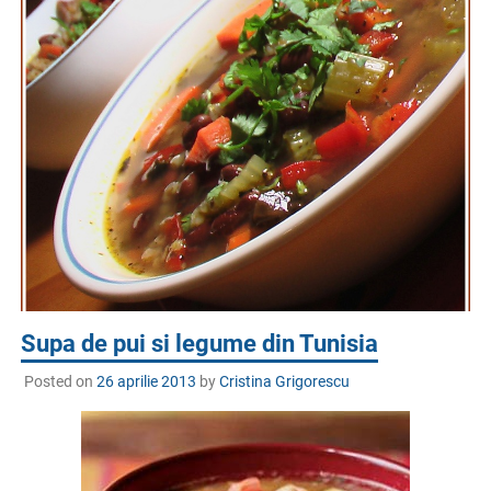
Supa de pui si legume din Tunisia
Posted on
26 aprilie 2013
by
Cristina Grigorescu