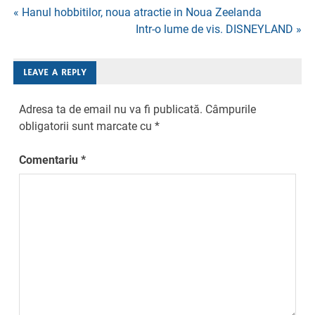
Navigare
« Hanul hobbitilor, noua atractie in Noua Zeelanda
Intr-o lume de vis. DISNEYLAND »
în
articole
LEAVE A REPLY
Adresa ta de email nu va fi publicată.
Câmpurile
obligatorii sunt marcate cu
*
Comentariu
*