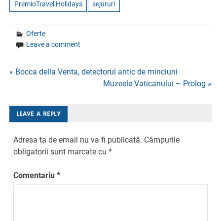
PremioTravel Holidays
sejururi
Oferte
Leave a comment
Navigare
« Bocca della Verita, detectorul antic de minciuni
Muzeele Vaticanului – Prolog »
în
articole
LEAVE A REPLY
Adresa ta de email nu va fi publicată.
Câmpurile
obligatorii sunt marcate cu
*
Comentariu
*