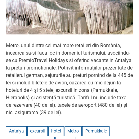
Metro, unul dintre cei mai mare retaileri din România,
incearca sa-si faca loc in domeniul turismului, asociindu-
se cu PremioTravel Holidays si oferind vacante in Antalya
la preturi promotionale. Potrivit informațiilor prezentate de
retailerul german, sejururile au preturi pornind de la 445 de
lei si includ biletele de avion, cazarea cu mic dejun la
hoteluri de 4 și 5 stele, excursii in zona (Pamukkale,
Hierapolis) și asistență turistică. Tariful nu include taxa
de rezervare (40 de lei), taxele de aeroport (480 de lei) și
nici asigurarea (39 de lei).
Antalya
excursii
hotel
Metro
Pamukkale