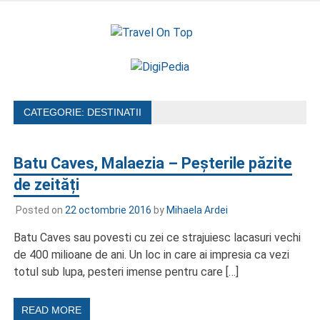
Skip
to
Travel
content
Jurnal de calatorii
On Top
CATEGORIE:
DESTINATII
Batu Caves, Malaezia – Peșterile păzite
de zeități
Posted on
22 octombrie 2016
by
Mihaela Ardei
Batu Caves sau povesti cu zei ce strajuiesc lacasuri vechi
de 400 milioane de ani. Un loc in care ai impresia ca vezi
totul sub lupa, pesteri imense pentru care […]
READ MORE