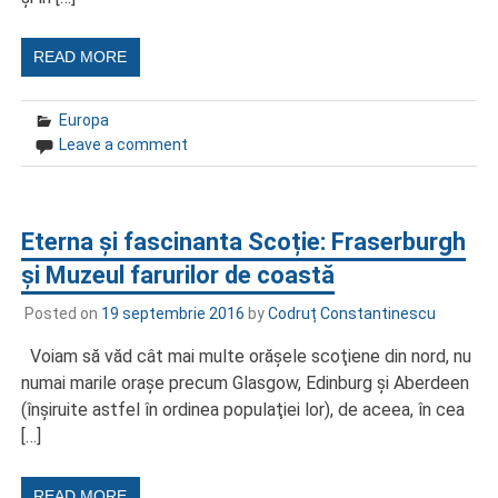
READ MORE
Europa
Leave a comment
Eterna și fascinanta Scoție: Fraserburgh
și Muzeul farurilor de coastă
Posted on
19 septembrie 2016
by
Codruț Constantinescu
Voiam să văd cât mai multe orăşele scoţiene din nord, nu
numai marile oraşe precum Glasgow, Edinburg şi Aberdeen
(înşiruite astfel în ordinea populaţiei lor), de aceea, în cea
[…]
READ MORE