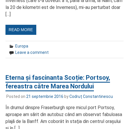
Inverness (care s-a dovedit a fi, până la urmă, la Nairn, cam
la 20 de kilometri est de Inverness), mi-au perturbat doar
[…]
READ MORE
Europa
Leave a comment
Eterna și fascinanta Scoție: Portsoy,
fereastra către Marea Nordului
Posted on
21 septembrie 2016
by
Codruț Constantinescu
În drumul dinspre Fraserburgh spre micul port Portsoy,
aproape am sărit din autobuz când am observat fabuloasa
plajă de la Banff. Am coborât în staţia din centrul oraşului
şi în […]